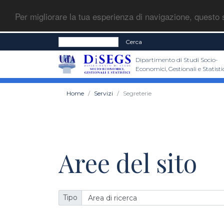
Per migliorare la tua esperienza di navigazione, questo s
Cerca
Dipartimento di Studi Socio-
Economici, Gestionali e Statisti
Home
Servizi
Segreterie
Aree del sito
Tipo