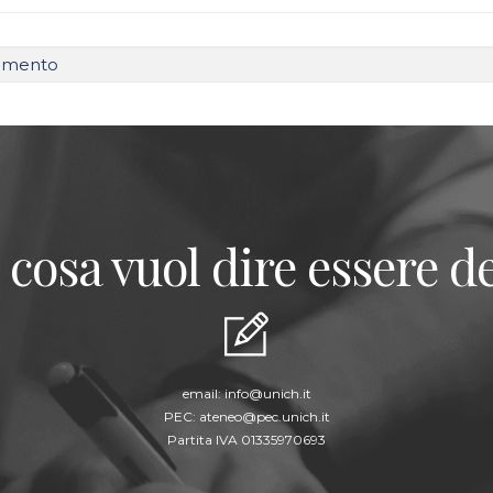
rtimento
 cosa vuol dire essere de
email:
info@unich.it
PEC:
ateneo@pec.unich.it
Partita IVA 01335970693