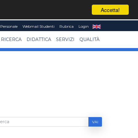
Accetta!
Personale
Webmail Studenti
Rubrica
Login
RICERCA
DIDATTICA
SERVIZI
QUALITÀ
VAI