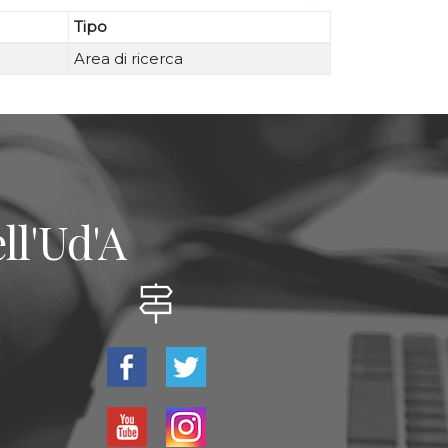
Tipo
Area di ricerca
ll'Ud'A